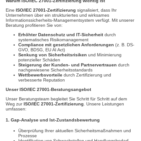
Warum ISO/IEC 27001-Zertifizierung wichtig ist
Eine
ISO/IEC 27001-Zertifizierung
signalisiert, dass Ihr
Unternehmen über ein strukturiertes und wirksames
Informationssicherheits-Managementsystem verfügt. Mit unserer
Beratung profitieren Sie von:
Erhöhter Datenschutz und IT-Sicherheit
durch
systematisches Risikomanagement
Compliance mit gesetzlichen Anforderungen
(z. B. DS-
GVO, BDSG, EU AI Act)
Senkung von Sicherheitsrisiken
und Minimierung
potenzieller Schäden
Steigerung der Kunden- und Partnervertrauen
durch
nachgewiesene Sicherheitsstandards
Wettbewerbsvorteile
durch Zertifizierung und
verbesserte Reputation
Unser ISO/IEC 27001-Beratungsangebot
Unser Beratungsteam begleitet Sie Schritt für Schritt auf dem
Weg zur
ISO/IEC 27001-Zertifizierung
. Unsere Leistungen
umfassen:
1. Gap-Analyse und Ist-Zustandsbewertung
Überprüfung Ihrer aktuellen Sicherheitsmaßnahmen und
Prozesse
Identifikation von Schwachstellen und Handlungsbedarf