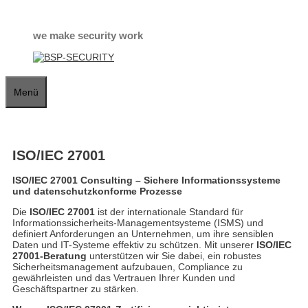
Zum
Inhalt
springen
we make security work
Menü
ISO/IEC 27001
ISO/IEC 27001 Consulting – Sichere Informationssysteme
und datenschutzkonforme Prozesse
Die
ISO/IEC 27001
ist der internationale Standard für
Informationssicherheits-Managementsysteme (ISMS) und
definiert Anforderungen an Unternehmen, um ihre sensiblen
Daten und IT-Systeme effektiv zu schützen. Mit unserer
ISO/IEC
27001-Beratung
unterstützen wir Sie dabei, ein robustes
Sicherheitsmanagement aufzubauen, Compliance zu
gewährleisten und das Vertrauen Ihrer Kunden und
Geschäftspartner zu stärken.