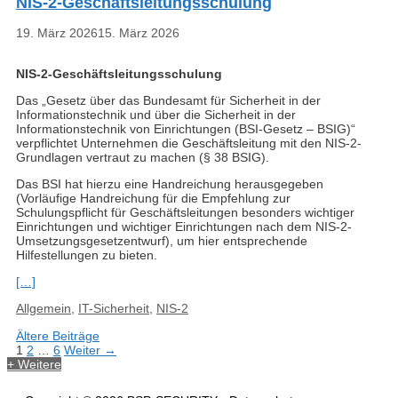
NIS-2-Geschäftsleitungsschulung
19. März 2026
15. März 2026
NIS-2-Geschäftsleitungsschulung
Das „Gesetz über das Bundesamt für Sicherheit in der
Informationstechnik und über die Sicherheit in der
Informationstechnik von Einrichtungen (BSI-Gesetz – BSIG)“
verpflichtet Unternehmen die Geschäftsleitung mit den NIS-2-
Grundlagen vertraut zu machen (§ 38 BSIG).
Das BSI hat hierzu eine Handreichung herausgegeben
(Vorläufige Handreichung für die Empfehlung zur
Schulungspflicht für Geschäftsleitungen besonders wichtiger
Einrichtungen und wichtiger Einrichtungen nach dem NIS-2-
Umsetzungsgesetzentwurf), um hier entsprechende
Hilfestellungen zu bieten.
[…]
Kategorien
Allgemein
,
IT-Sicherheit
,
NIS-2
Ältere Beiträge
Seite
Seite
Seite
1
2
…
6
Weiter
→
+ Weitere