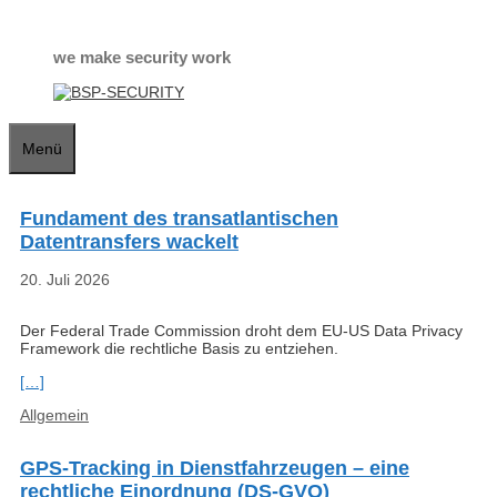
Zum
Inhalt
springen
we make security work
Menü
Fundament des transatlantischen
Datentransfers wackelt
20. Juli 2026
Der Federal Trade Commission droht dem EU-US Data Privacy
Framework die rechtliche Basis zu entziehen.
[…]
Kategorien
Allgemein
GPS-Tracking in Dienstfahrzeugen – eine
rechtliche Einordnung (DS-GVO)